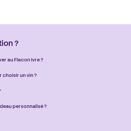
ion ?
er au Flacon Ivre ?
choisir un vin ?
?
deau personnalisé ?