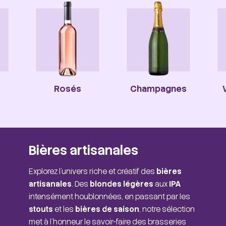
Rosés
Champagnes
Bières artisanales
Explorez l'univers riche et créatif des
bières
artisanales
. Des
blondes légères
aux
IPA
intensément houblonnées, en passant par les
stouts
et les
bières de saison
, notre sélection
met à l'honneur le savoir-faire des brasseries