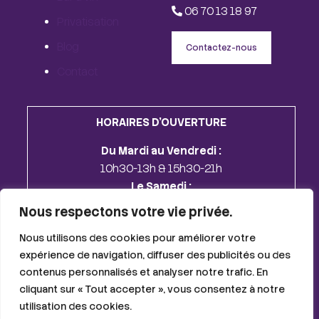
06 70 13 18 97
Privatisation
Blog
Contactez-nous
Contact
HORAIRES D'OUVERTURE
Du Mardi au Vendredi :
10h30-13h & 15h30-21h
Le Samedi :
10h30-19h30
Nous respectons votre vie privée.
Lundi & Dimanche :
Fermé
Nous utilisons des cookies pour améliorer votre
expérience de navigation, diffuser des publicités ou des
© 2026 Le Flacon Ivre | Tous droits réservés |
Mentions
contenus personnalisés et analyser notre trafic. En
légales
|
Politique de confidentialité
| Création
cliquant sur « Tout accepter », vous consentez à notre
:
globellie.com
utilisation des cookies.
This site is protected by reCAPTCHA and the Google