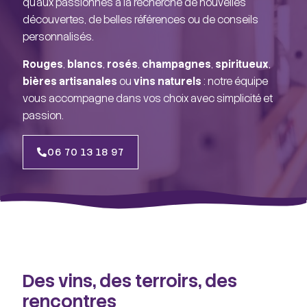
qu’aux passionnés à la recherche de nouvelles
découvertes, de belles références ou de conseils
personnalisés.
Rouges
,
blancs
,
rosés
,
champagnes
,
spiritueux
,
bières artisanales
ou
vins naturels
: notre équipe
vous accompagne dans vos choix avec simplicité et
passion.
06 70 13 18 97
Des vins, des terroirs, des
rencontres