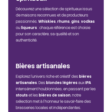
Découvrez une sélection de spiritueux issus
de maisons reconnues et de producteurs
passionnés.
Whiskies
,
rhums
,
gins
,
vodkas
ou
liqueurs
: chaque référence est choisie
pour son caractère, sa qualité et son
authenticité.
Bières artisanales
Explorez l'univers riche et créatif des
bières
artisanales
. Des
blondes légères
aux
IPA
intensément houblonnées, en passant par les
stouts
et les
bières de saison
, notre
sélection met à l'honneur le savoir-faire des
brasseries locales et indépendantes.